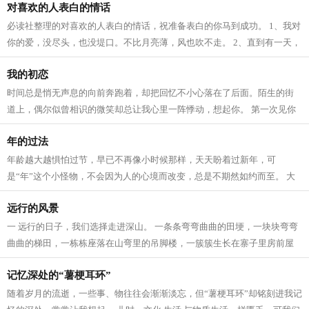
对喜欢的人表白的情话
必读社整理的对喜欢的人表白的情话，祝准备表白的你马到成功。 1、我对
你的爱，没尽头，也没堤口。不比月亮薄，风也吹不走。 2、直到有一天，
遇见你，我才知道寻找的所有含义。...
我的初恋
时间总是悄无声息的向前奔跑着，却把回忆不小心落在了后面。陌生的街
道上，偶尔似曾相识的微笑却总让我心里一阵悸动，想起你。 第一次见你
是高中刚入学那会儿。彼此陌生的同学...
年的过法
年龄越大越惧怕过节，早已不再像小时候那样，天天盼着过新年，可
是“年”这个小怪物，不会因为人的心境而改变，总是不期然如约而至。 大
年下，除了去婆婆家守岁，回娘家团聚，...
远行的风景
一 远行的日子，我们选择走进深山。 一条条弯弯曲曲的田埂，一块块弯弯
曲曲的梯田，一栋栋座落在山弯里的吊脚楼，一簇簇生长在寨子里房前屋
后的翠竹，把莽莽大山点缀成了一幅...
记忆深处的“薯梗耳环”
随着岁月的流逝，一些事、物往往会渐渐淡忘，但“薯梗耳环”却铭刻进我记