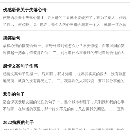
觅的人群里，是否转身，残留的记忆...
伤感语录关于失落心情
伤感语录关于失落心情 1、走不进的世界就不要硬挤了，难为了别人，作贱
了自己，何必呢。 2、也许，每个人的心里都会藏着一个人，就像一道永远
无法愈合的伤痕，无论在什么时候，...
搞笑语句
放松心情的搞笑语句 一、在野外遇到蛇怎么办？不要惊慌，面带温润的笑
容撑起一把伞，假装是许仙。 二、别再谈什么在最好的年纪遇到合适的人
这样的理想了，我只想在最好的年纪...
感情文案句子伤感
感情文案句子伤感 一、后来啊 ，我才知道 ，世界其实真的很大，没有刻意
地见面，就真的没有再见过了。 二、我喜欢的人和我说，要和我分享他的
故事，可是故事里没有我，让我如何...
悲伤的句子
适合深夜发朋友圈的悲伤的句子 一、整个城市都睡了，只剩我和我的心事
不能寐，在静谧的夜里，那个好久不见的你，又占据我的回忆。 二、直到
今天，你依然是我拒绝别人的原因，...
2022抗疫的句子