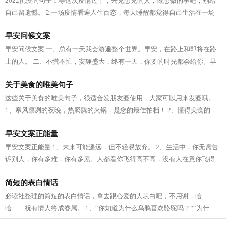
2022抗疫的句子 1.等这次疫情过了，去见想见的人，做想做的事吧，别给
自己留遗憾。 2.一场疫情看遍人生百态，每天睡醒都觉得自己生活在一场
灾难片里，希望早日有个好结局。 3.步入...
早安问候文案
早安问候文案 一、总有一天我会游遍整个世界。早安，在路上和即将在路
上的人。 二、不慌不忙，安静盛大，终有一天，你要的时光都会给你。早
安！ 三、每天都要笑对人生，哪怕笑...
关于美食的唯美句子
这些关于美食的唯美句子，很适合发朋友圈使用，大家可以用来发圈哦。
1、寒风凛冽的夜晚，热腾腾的火锅，是您的最佳拍档！ 2、懂得美食的
人，不会吃全熟的牛排。懂得爱情的人，...
早安文案正能量
早安文案正能量 1、未来可能遥远，但不轻易放弃。 2、生活中，你无需告
诉别人，你有多难，你有多累。人都看你飞得高不高，没有人在意你飞得
累不累。所以，默默努力吧。 3、时间...
简短的表白情话
必读社整理的简短的表白情话，拿去跟心爱的人表白吧，不用谢，哈
哈……祝有情人终成眷属。 1、“你知道为什么乌鸦喜欢骆驼吗？”“为什
么”“因为就像我喜欢你一样没道理”...