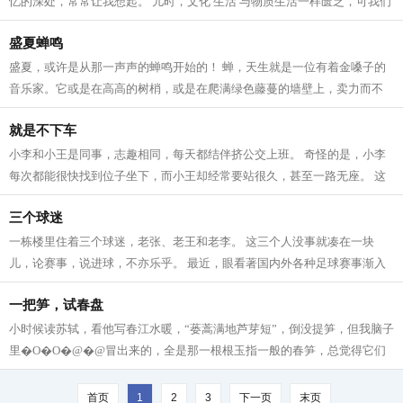
忆的深处，常常让我想起。 儿时，文化 生活 与物质生活一样匮乏，可我们
不甘心，变着法子找乐趣。特别...
盛夏蝉鸣
盛夏，或许是从那一声声的蝉鸣开始的！ 蝉，天生就是一位有着金嗓子的
音乐家。它或是在高高的树梢，或是在爬满绿色藤蔓的墙壁上，卖力而不
知疲倦地、无忧无虑地哼唱着乐曲，有...
就是不下车
小李和小王是同事，志趣相同，每天都结伴挤公交上班。 奇怪的是，小李
每次都能很快找到位子坐下，而小王却经常要站很久，甚至一路无座。 这
天，公交车刚过一站，小李就找到了...
三个球迷
一栋楼里住着三个球迷，老张、老王和老李。 这三个人没事就凑在一块
儿，论赛事，说进球，不亦乐乎。 最近，眼看著国内外各种足球赛事渐入
高潮，仨人也更加兴奋起来，每天晚上...
一把笋，试春盘
小时候读苏轼，看他写春江水暖，“蒌蒿满地芦芽短”，倒没提笋，但我脑子
里�O�O�@�@冒出来的，全是那一根根玉指一般的春笋，总觉得它们
是一众春生蔬菜中最好看的，宝塔尖儿...
首页
1
2
3
下一页
末页