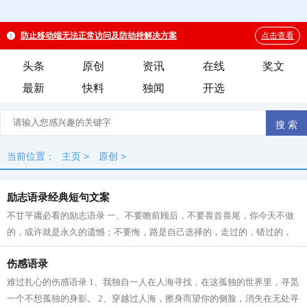
头条
原创
资讯
在线
奖文
最新
快料
独闻
开选
当前位置：
主页
>
原创
>
励志语录经典短句文案
不甘平庸必看的励志语录 一、不要瞻前顾后，不要畏首畏尾，你今天不做
的，或许就是永久的遗憾；不要悔，路是自己选择的，走过的，错过的，
都是自己的情愿。生命的路上，耐心，...
伤感语录
难过扎心的伤感语录 1、我独自一人在人海寻找，在这孤独的世界里，寻觅
一个不想孤独的身影。 2、穿越过人海，擦身而望你的侧脸，消失在无处寻