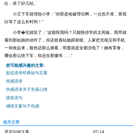
位，坐了好几站。
小王下车就埋怨小李：“你那是啥破理论啊，一点也不准，害我
白等了这么长时间！”
小李�完就笑了：“这能怪我吗？只能怪你学的太死板。我早就
看到那姑娘的动作了，你还抢着站她跟前呢。人家把充电宝和手机
一块收起来，脸色还那么难看，明显就是全都没电了！她有零食，
哪会那么快下车，你还在那傻等……”
您可能感兴趣的文章:
励志语录经典短句文案
伤感语录
伤感语录关于失落心情
搞笑语句
感情文案句子伤感
相关文章
早安问候文案
07-14