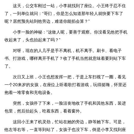
这天，公交车刚过一站，小李就找到了座位。小王终于忍不住
了，一到单位就问：“哥们，你是怎么知道那年轻人就快要下车了
呢？居然预先站到他旁边，难道你能掐会算？”
小李一脸的神秘：“这做人呢，要善于观察。你没看见他把手机
收起来了，头也抬起来了吗？”
对呀，现在的人几乎是手不离机，机不离手。刷卡、看电子
书、打游戏，哪样离开手机了？收了手机当然就意味着要到站下车
了。
次日又上班，小王也想发挥一把，于是上车扫视了一圈，看见
一个20来岁的女孩，在座位上听着歌打着游戏，玩得挺嗨，怀里还
抱着一堆零食和充电设备。
突然，女孩停了下来，一脸沮丧地收了手机和其他东西，装进
包里，然后抬起头，吃着东西，看着窗外。
这回小王来了机灵劲，忙站在她的旁边，静等她下车。可是，
他左等右等，一直等到站了，女孩子也没下车，倒是小李又找到座