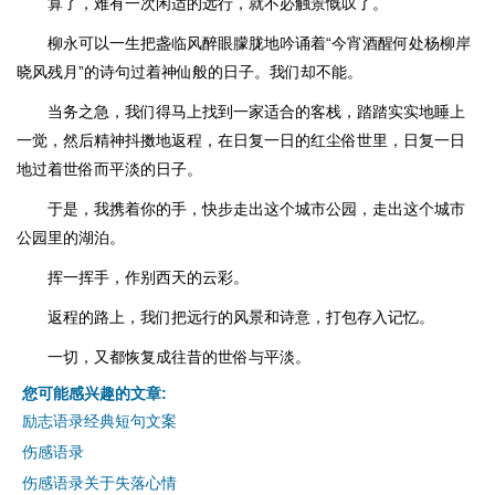
算了，难有一次闲适的远行，就不必触景慨叹了。
柳永可以一生把盏临风醉眼朦胧地吟诵着“今宵酒醒何处杨柳岸
晓风残月”的诗句过着神仙般的日子。我们却不能。
当务之急，我们得马上找到一家适合的客栈，踏踏实实地睡上
一觉，然后精神抖擞地返程，在日复一日的红尘俗世里，日复一日
地过着世俗而平淡的日子。
于是，我携着你的手，快步走出这个城市公园，走出这个城市
公园里的湖泊。
挥一挥手，作别西天的云彩。
返程的路上，我们把远行的风景和诗意，打包存入记忆。
一切，又都恢复成往昔的世俗与平淡。
您可能感兴趣的文章:
励志语录经典短句文案
伤感语录
伤感语录关于失落心情