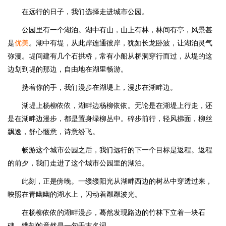
在远行的日子，我们选择走进城市公园。
公园里有一个湖泊。湖中有山，山上有林，林间有亭，风景甚
是
优美
。湖中有堤，从此岸连通彼岸，犹如长龙卧波，让湖泊灵气
弥漫。堤间建有几个石拱桥，常有小船从桥洞穿行而过，从堤的这
边划到堤的那边，自由地在湖里畅游。
携着你的手，我们漫步在湖堤上，漫步在湖畔边。
湖堤上杨柳依依，湖畔边杨柳依依。无论是在湖堤上行走，还
是在湖畔边漫步，都是置身绿柳丛中。碎步前行，轻风拂面，柳丝
飘逸，舒心惬意，诗意纷飞。
畅游这个城市公园之后，我们远行的下一个目标是返程。返程
的前夕，我们走进了这个城市公园里的湖泊。
此刻，正是傍晚。一缕缕阳光从湖畔西边的树丛中穿透过来，
映照在青幽幽的湖水上，闪动着粼粼波光。
在杨柳依依的湖畔漫步，蓦然发现路边的竹林下立着一块石
碑，镌刻的竟然是一句千古名词——