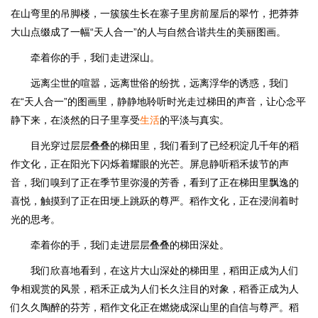
在山弯里的吊脚楼，一簇簇生长在寨子里房前屋后的翠竹，把莽莽
大山点缀成了一幅“天人合一”的人与自然合谐共生的美丽图画。
牵着你的手，我们走进深山。
远离尘世的喧嚣，远离世俗的纷扰，远离浮华的诱惑，我们
在“天人合一”的图画里，静静地聆听时光走过梯田的声音，让心念平
静下来，在淡然的日子里享受
生活
的平淡与真实。
目光穿过层层叠叠的梯田里，我们看到了已经积淀几千年的稻
作文化，正在阳光下闪烁着耀眼的光芒。屏息静听稻禾拔节的声
音，我们嗅到了正在季节里弥漫的芳香，看到了正在梯田里飘逸的
喜悦，触摸到了正在田埂上跳跃的尊严。稻作文化，正在浸润着时
光的思考。
牵着你的手，我们走进层层叠叠的梯田深处。
我们欣喜地看到，在这片大山深处的梯田里，稻田正成为人们
争相观赏的风景，稻禾正成为人们长久注目的对象，稻香正成为人
们久久陶醉的芬芳，稻作文化正在燃烧成深山里的自信与尊严。稻