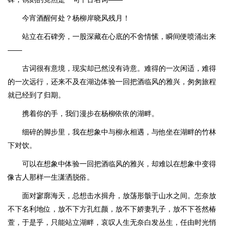
今宵酒醒何处？杨柳岸晓风残月！
站立在石碑旁，一股深藏在心底的不舍情愫，瞬间便喷涌出来
——
古词很有意境，现实却已然没有诗意。难得的一次闲适，难得
的一次远行，还来不及在湖边体验一回把酒临风的雅兴，匆匆旅程
就已经到了归期。
携着你的手，我们漫步在杨柳依依的湖畔。
细碎的脚步里，我在想象中与柳永相遇，与他坐在湖畔的竹林
下对饮。
可以在想象中体验一回把酒临风的雅兴，却难以在想象中变得
像古人那样一生潇洒脱俗。
面对寥廓海天，总想击水揖舟，放荡形骸于山水之间。怎奈放
不下名利地位，放不下方孔红颜，放不下娇妻乳子，放不下苍然椿
萱，于是乎，只能站立湖畔，哀叹人生无奈白发丛生，任由时光悄