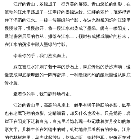
江岸的青山，翠绿成了一壁秀美的屏障。青山悠长的倒影，在
流动的江水里荡成了一江零碎的墨绿波纹。江畔的翠竹，茂盛得遮
住了滔滔的江水。一簇一簇墨绿的竹影，在波光粼粼闪烁的江流里
慢慢散开，慢慢散开，将一段江水都染成了墨绿。偶有一缕阳光，
透过密密层层的竹丛，撒落在江水上，顿时被成揉成细碎的粉末，
在江水的荡漾中融入墨绿的竹影。
牵着你的手，我们溯流而上。
踩在被江水冲刷了若干年的沙石上，脚底传出的沙沙声响，慢
慢变成脚底按摩般的一阵阵舒痒，一种隐隐约约的酸胀慢慢从脚底
传小腿。
牵着你的手，我们静静地行走。
江边的青山里，高高的悬崖上，似乎有猴子跳跃的身影，似乎
也有老鹰飞翔的身影。定晴细看，却又什么也没有。只是觉得，岩
崖正在阳光下泛着白光，白光里若隐若现一些记载着岁月变幻的象
形文字。几株生长在岩缝中的树，虬劲地伸展着所有的枝条。江岸
的竹林树林里，鸟声此起彼伏，悠扬动听，婉转悦耳，好像正在对