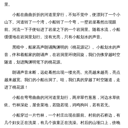
里。
小船在曲曲折折的河道里穿行，不知不觉中，便漂到了一个小
山下。河道转了一个湾，小船转了一个弯，一壁岩崖蓦然出现眼
前。河流一下子便钻进了岩崖之下的一个岩洞里。随着水流，小船
缓缓地在岩洞里划行。没有光亮，只有小船划水的声音。
黑暗中，船家高声朗诵陶渊明的《桃花源记》。小船划水的声
音，伴和着船家的朗诵声，在岩洞里环绕回旋，我们仿佛穿越时空
隧道，划进陶渊明笔下的桃花源。
朗诵声音未断，远处蓦然出现一缕光亮。光亮越来越亮，亮点
越来越宽。我们的小船出洞了。哇，我们真的穿越了时空隧道，走
进了桃花源！
小船在弯弯曲曲的河河道里划行，两岸翠竹葱葱，河边水草依
依。竹林深处，屋舍菜地，若隐若现，鸡鸣狗叫，若有若无。
小船穿过一片竹林，一个村庄出现在眼前。村前的石桥边，有
几个妇女正在洗菜，有几个孩童正在洗澡。村后的山垭口上，傍晚