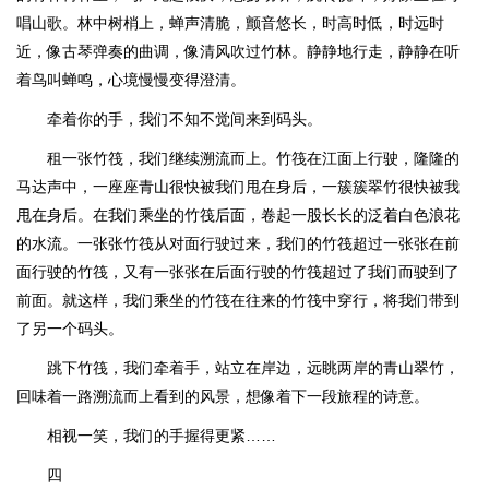
唱山歌。林中树梢上，蝉声清脆，颤音悠长，时高时低，时远时
近，像古琴弹奏的曲调，像清风吹过竹林。静静地行走，静静在听
着鸟叫蝉鸣，心境慢慢变得澄清。
牵着你的手，我们不知不觉间来到码头。
租一张竹筏，我们继续溯流而上。竹筏在江面上行驶，隆隆的
马达声中，一座座青山很快被我们甩在身后，一簇簇翠竹很快被我
甩在身后。在我们乘坐的竹筏后面，卷起一股长长的泛着白色浪花
的水流。一张张竹筏从对面行驶过来，我们的竹筏超过一张张在前
面行驶的竹筏，又有一张张在后面行驶的竹筏超过了我们而驶到了
前面。就这样，我们乘坐的竹筏在往来的竹筏中穿行，将我们带到
了另一个码头。
跳下竹筏，我们牵着手，站立在岸边，远眺两岸的青山翠竹，
回味着一路溯流而上看到的风景，想像着下一段旅程的诗意。
相视一笑，我们的手握得更紧……
四