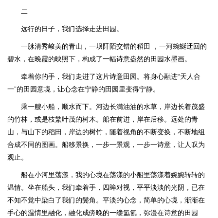
二
远行的日子，我们选择走进田园。
一脉清秀峻美的青山，一坝阡陌交错的稻田 ，一河蜿蜒迂回的
碧水，在晚霞的映照下，构成了一幅诗意盎然的田园水墨画。
牵着你的手，我们走进了这片诗意田园。将身心融进“天人合
一”的田园意境，让心念在宁静的田园里变得宁静。
乘一艘小船，顺水而下。河边长满油油的水草，岸边长着茂盛
的竹林，或是枝繁叶茂的树木。船在前进，岸在后移。远处的青
山，与山下的稻田，岸边的树竹，随着视角的不断变换，不断地组
合成不同的图画。船移景换，一步一景观，一步一诗意，让人叹为
观止。
船在小河里荡漾，我的心境在荡漾的小船里荡漾着婉婉转转的
温情。坐在船头，我们牵着手，四眸对视，平平淡淡的光阴，已在
不知不觉中染白了我们的鬓角。平淡的心念，简单的心境，渐渐在
手心的温情里融化，融化成傍晚的一缕氲氤，弥漫在诗意的田园