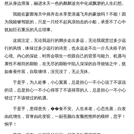
然从身边滑落，融进水天一色的粼粼波光中化成飘渺的人生幻想。
我能在寥廓海天中揖舟击水享受浪遏飞舟的豪放吗？不能！因
为我能够驾驭的，只是一只经不起风浪拍击的小船，承受不了心中
犹如巨石重压的凡尘琐事。
这就注定，无论我远行的脚步走出多远，无论我观赏过多少远
行的风情，体味过多少远行的诗意，也永远走不出一介凡夫俗子的
心境。内心的深处，时而会萌生一些跟自己的背景与能力、机遇与
禀性不相符的期盼，在无尽的期盼中陷入深深的自寻烦恼之中，犹
如春蚕作茧，自取缠绵，没完没了，无止无休。
于是乎，为人处事，小心翼翼，总是担心一不小心说了不该说
的话，总是担心一不小心得罪了不该得罪的人，总是担心一不小心
错过了不该错过的机遇。
于是乎，患得患失，��食不安。人生未老，心态先衰，白发
由此增生，背脊由此变驼，一副苍颜白发颓然憔悴的模样，悲乎！
悯乎！