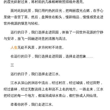
的霞光斜射过来，将村前的几株榕树映照得格外透亮。
面对此刻此景，我们用灼热的目光，把绚丽霞光点燃，在手心
里烧一壶苦丁茶。然后，盘脚坐在船头，慢斟细品，慢慢感受走进
世外桃源的惬意与轻松。
远行的日子，我们选择走进田园，体验了一回世外花源的宁静
与安详，放飞一回融进诗意的清雅与高洁。
人生
无处不风景，岁月何时不诗意。
在远行的日子，我们选择走进田园，选择走进想象……
三
远行的日子，我们选择走进江水。
江水从深山的涧谷中流出，经过村庄，经过城镇，经过田野，
经过森林，经过无数说得上名和说不上名的地方。一路走来，江水
把经过的每一个地方，都滋润成绿水青山，都打扮成人间仙境。
牵着你的手，我们走进江水。