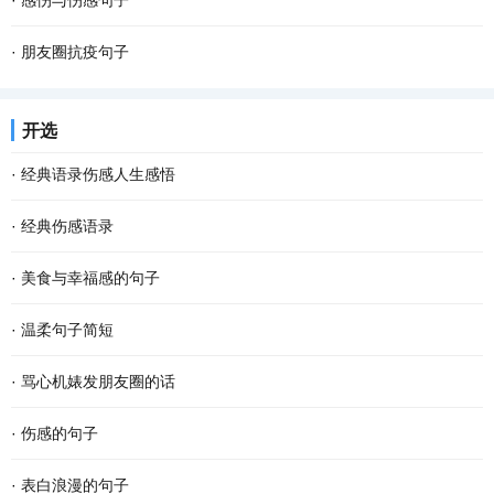
·
感伤与伤感句子
·
朋友圈抗疫句子
开选
·
经典语录伤感人生感悟
·
经典伤感语录
·
美食与幸福感的句子
·
温柔句子简短
·
骂心机婊发朋友圈的话
·
伤感的句子
·
表白浪漫的句子