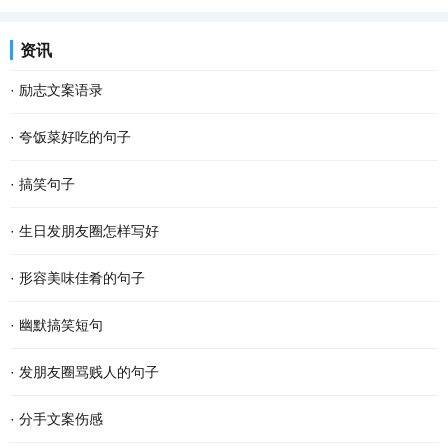
资讯
·
励志文案语录
·
夸饭菜好吃的句子
·
搞笑句子
·
生日发朋友圈怎样写好
·
形容美味佳肴的句子
·
幽默搞笑短句
·
发朋友圈骂贱人的句子
·
分手文案伤感