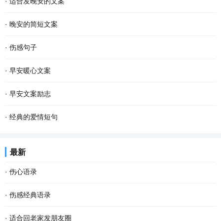
·
适合发晚安的文案
·
晚安的简短文案
·
伤感句子
·
早安暖心文案
·
早安文案励志
·
经典的爱情短句
最新
·
伤心语录
·
伤感经典语录
·
适合回老家发朋友圈