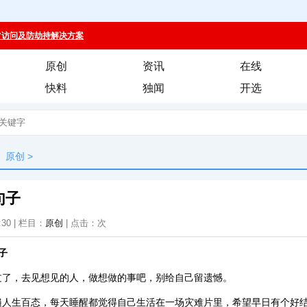
原创
资讯
在线
快料
独闻
开选
原创
>
句子
:30 | 栏目：
原创
| 点击：
次
子
情过了，去见想见的人，做想做的事吧，别给自己留遗憾。
看遍人生百态，每天睡醒都觉得自己生活在一场灾难片里，希望早日有个好