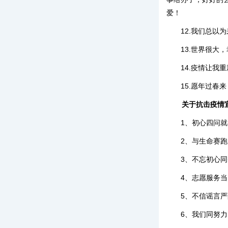
爱！
12.我们总以
13.世界很
14.疫情让我
15.愿年过春
关于抗击疫情
1、初心四问
2、与生命赛
3、不忘初心
4、志愿服务
5、不信谣言
6、我们同努