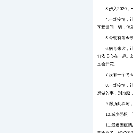
3.步入202
4.一场疫情
享受世间一切，倘
5.今朝有酒
6.病毒来袭
们依旧心在一起。
是会开花。
7.没有一个
8.一场疫情
想做的事，别拖延
9.愿历此坎坷
10.减少恐
11.最近因
事给办了，好好的