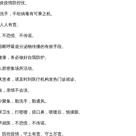
肺炎疫情防控仗。
勤洗手，不给病毒有可乘之机。
，人人有责。
，不恐慌、不传谣。
是阻断呼吸道分泌物传播的有效手段。
身健康，务必做好自我防护。
人群密集场所活动。
症状患者，请及时到医疗机构发热门诊就诊。
饭，亲情不会淡。
，少聚集，勤洗手，勤通风。
，讲卫生，打喷嚏，捂口鼻，喷嚏后，慎揉眼。
，早就医，不恐慌，不传谣。
动、防控疫情，守土有责、守土尽责。