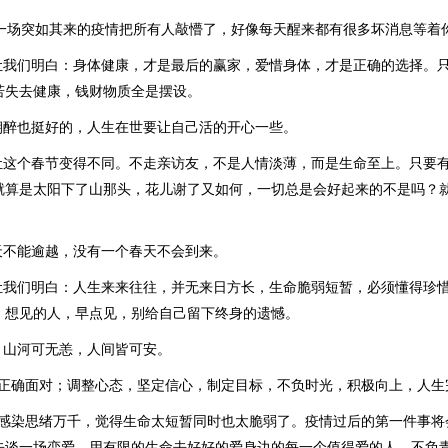
0，一场突如其来的疫情把所有人敲懵了，好像每天醒来都有很多坏消息等着
，让我们明白：身体健康，才是最后的赢家，爱惜身体，才是正确的选择。
若失去健康，钱财物质全是摆设。
今朝醉也挺好的，人生在世要让自己活的开心一些。
，让这个春节变得不同。不走亲访友，不是人情淡薄，而是生命至上。只要
就算是太阳下了山那头，花儿谢了又如何，一切总是会好起来的不是吗？
冬天不能逾越，没有一个春天不会到来。
，让我们明白：人生来来往往，并无来日方长，生命脆弱短暂，必须懂得珍
，想见的人，早点见，别给自己留下终身的遗憾。
，山河可无恙，人间皆可安。
惧，正确面对；调整心态，坚定信心，制定目标，不负时光，积极向上，人生
疫情感染思绪万千，觉得生命太短暂同时也太脆弱了。疫情过后的第一件事
去谈一场恋爱。用有限的生命去好好的爱身边的每一个值得爱的人。不负