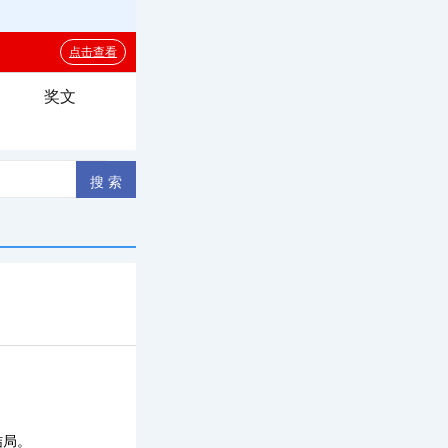
奖文
结局。