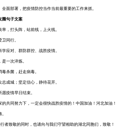
员、全面部署，把疫情防控当作当前最重要的工作来抓。
友圈句子文案
作表率，打头阵，站前线，上火线。
，爱卫同行。
、科学应对、群防群控、战胜疫情。
验，是一次淬炼。
，消毒杀菌，赶走病毒。
，众志成城；坚定信心，静待花开。
，祈愿疫情早日结束。
在大家的共同努力下，一定会很快战胜疫情的！中国加油！河北加油！
祷。
美逆行者致敬的同时，也请向与我们守望相助的湖北同胞们，致敬！