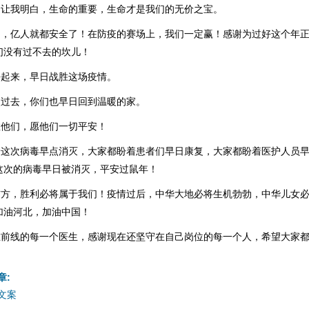
情，让我明白，生命的重要，生命才是我们的无价之宝。
安全了，亿人就都安全了！在防疫的赛场上，我们一定赢！感谢为过好这个年
们没有过不去的坎儿！
点好起来，早日战胜这场疫情。
快点过去，你们也早日回到温暖的家。
救救他们，愿他们一切平安！
都盼着这次病毒早点消灭，大家都盼着患者们早日康复，大家都盼着医护人员
这次的病毒早日被消灭，平安过鼠年！
就在前方，胜利必将属于我们！疫情过后，中华大地必将生机勃勃，中华儿女
加油河北，加油中国！
奋战在前线的每一个医生，感谢现在还坚守在自己岗位的每一个人，希望大家
！
章:
文案