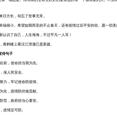
为来日方长，却忘了世事无常。
大，幸福很小。希望如期而至的不止春天，还有疫情过后平安的你。愿一切美
重新认识了自己，人生海海，不过平凡一人耳！
来，黄鹤楼上看汉江澄澈已是新篇。
宣传句子
就在前，使命担当我为先。
跑，保人民安全。
同努力，牢记使命防疫情。
当为先，疫情防控做贡献。
严防范，政府担当心要安。
力，疫情定可防。