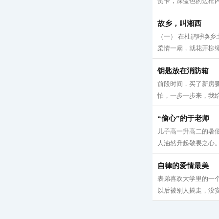
贺卡，深蓝色的边框内
故乡，叫湘西
（一） 在杜鹃呼唤
柔情一扇，就花开柳绿
钥匙放在消防箱
前段时间，买了新房
怕，一步一步来，我给
“偷心”的于老师
儿子高一升高二的暑
人油然升起敬畏之心。
自律的爱情最美
表弟喜欢大学里的一
以后被别人撬走，没安全