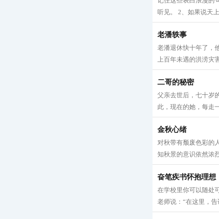
记住这些表白浪漫的
听见。 2、如果说天
老潘轶事
老潘退休快十年了，
上百年未遇的洪涝灾害
二哥的秘密
父亲去世后，七十岁
此，现在的她，每走一
金秋心绪
对秋带有颓废色彩的
知秋景的意识依然浓烈
奋笔疾书怀抱理想
在学校里你可以随处可
老师说：“在这里，告