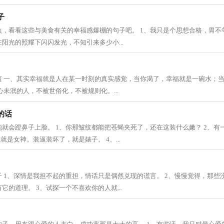
子
，看看这些与美食有关的幸福感爆棚的句子吧。 1、我只是个思想合格，胃不争
阳光的照耀下闪闪发光，不知引来多少小...
短 一、其实幸福就是人在某一时刻的真实感觉，当你渴了，幸福就是一碗水；
心未泯的人，不被世俗化，不被规则化。...
的话
就会蹬鼻子上脸。 1、你那皱纹都能把苍蝇夹死了，还在这装什么嫩？ 2、有
就是女神。装逼装坏了，就是婊子。 4、...
 1、深情是我担不起的重担，情话只是偶然兑现的谎言。 2、慢慢觉得，那些
它的道理。 3、试探一个不喜欢你的人就...