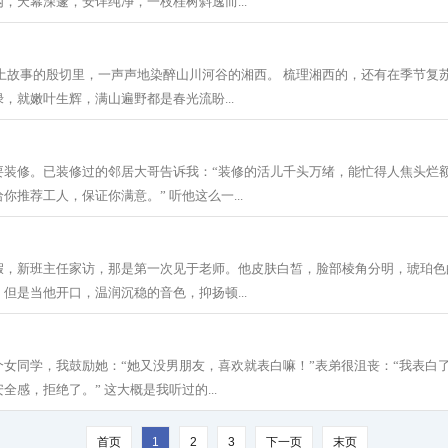
，天幕深邃，安详纯净，一枝桂树斜逸而...
乡土故事的殷切里，一声声地染醉山川河谷的湘西。 梳理湘西的，还有在季节复
，就嫩叶生辉，满山遍野都是春光流盼...
要装修。已装修过的邻居大哥告诉我：“装修的活儿千头万绪，能忙得人焦头烂
你推荐工人，保证你满意。” 听他这么一...
假，新班主任家访，那是第一次见于老师。他皮肤白皙，脸部棱角分明，琥珀色
但是当他开口，温润沉稳的音色，抑扬顿...
个女同学，我鼓励她：“她又没男朋友，喜欢就表白嘛！”表弟很沮丧：“我表白
感，拒绝了。” 这大概是我听过的...
首页
1
2
3
下一页
末页