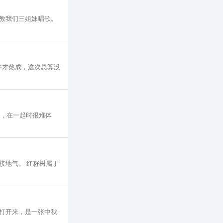
教我们三姐妹唱歌。
午才熬成，这次总算没
义，在一起时很难体
接地气。 红籽树属于
打开来，是一张中秋