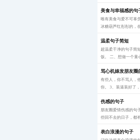
美食与幸福感的句
唯有美食与爱不可辜负
冰糖葫芦红彤彤的，在
温柔句子简短
超温柔干净的句子简
饭。 二、想做一个童
骂心机婊发朋友圈
有些人，你不骂人，他
你。 3、装逼装好了，
伤感的句子
朋友圈爱情伤感的句子
些回不去的日子，都有
表白浪漫的句子