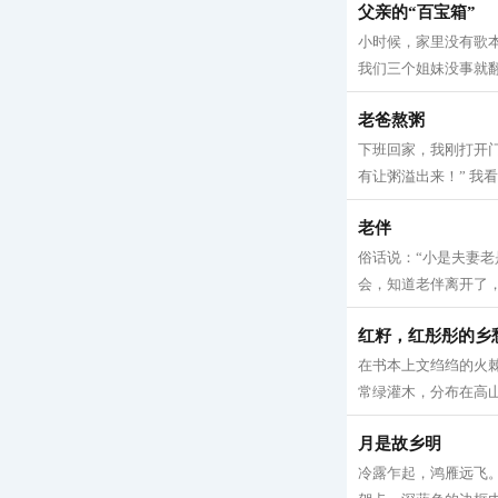
父亲的“百宝箱”
小时候，家里没有歌
我们三个姐妹没事就翻
老爸熬粥
下班回家，我刚打开
有让粥溢出来！” 我
老伴
俗话说：“小是夫妻老
会，知道老伴离开了，
红籽，红彤彤的乡
在书本上文绉绉的火
常绿灌木，分布在高山
月是故乡明
冷露乍起，鸿雁远飞