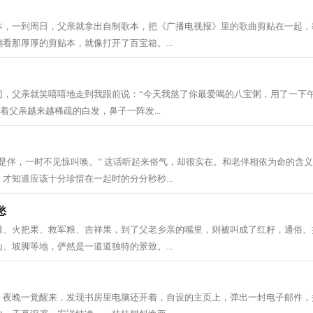
本，一到周日，父亲就拿出自制歌本，把《广播电视报》里的歌曲剪贴在一起，
看那厚厚的剪贴本，就像打开了百宝箱。...
门，父亲就笑嘻嘻地走到我跟前说：“今天我熬了你最爱喝的八宝粥，用了一下
看着父亲越来越稀疏的白发，鼻子一阵发...
是伴，一时不见惊叫唤。” 这话听起来俗气，却很实在。和老伴相依为命的含
才知道应该十分珍惜在一起时的分分秒秒...
愁
棘、火把果、救军粮、吉祥果，到了父老乡亲的嘴里，则被叫成了红籽，通俗、
、坡脚等地，俨然是一道道独特的景致。...
。夜晚一觉醒来，发现书房里电脑还开着，自设的主页上，弹出一封电子邮件，