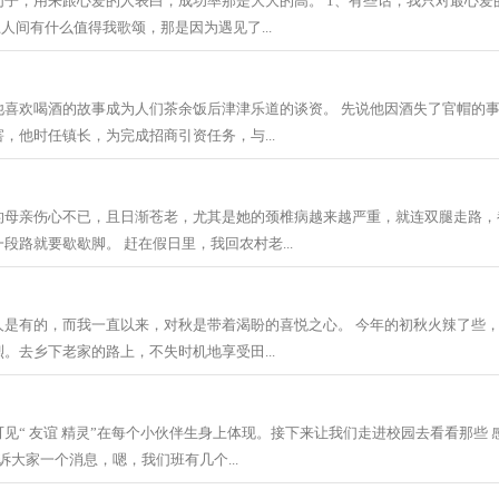
句子，用来跟心爱的人表白，成功率那是大大的高。 1、有些话，我只对最心爱
上人间有什么值得我歌颂，那是因为遇见了...
他喜欢喝酒的故事成为人们茶余饭后津津乐道的谈资。 先说他因酒失了官帽的
，他时任镇长，为完成招商引资任务，与...
的母亲伤心不已，且日渐苍老，尤其是她的颈椎病越来越严重，就连双腿走路，
段路就要歇歇脚。 赶在假日里，我回农村老...
人是有的，而我一直以来，对秋是带着渴盼的喜悦之心。 今年的初秋火辣了些
。去乡下老家的路上，不失时机地享受田...
见“ 友谊 精灵”在每个小伙伴生身上体现。接下来让我们走进校园去看看那些 感
诉大家一个消息，嗯，我们班有几个...