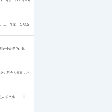
的人诉说，而你却常常
事。三十年前，当地遇
都歪歪斜斜的。因
，炎热得令人窒息，感
人 的故事。 一天，