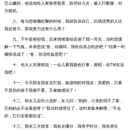
怎么赚的，他说他给人家推荐股票，跌停好几次，被人打断腿，对
方赔的。
八、每当想偷懒松懈的时候，我就告诉自己，比我优秀的人比
我还努力，那我努力还有什么用？
九、下午老爸吵我，后来情绪激动还扇了我一耳光，当时想缓
解一下气氛，本来想说“爸，你饿吗，我给你弄点吃的吧？”结果一时
嘴快说成了：“爸，你没吃饭是吧？”
十、包大人对展昭说：一会儿看我脸色行事，展昭：你TM在逗
我吧！
十一、今天陪女朋友去打胎，她虚弱的对我说：亲爱的，只要
不是你的孩子我都不要。又被她感动了！
十二、和女儿去吃小龙虾，女儿问：“妈妈，小龙虾回不了家，
它妈妈会不会着急呀？”我当时就愣住了，这时老板来解围：“不会
的，它们全家都在这”。
十三、期末三大错觉：我有步骤分，我有平时分，我有师生