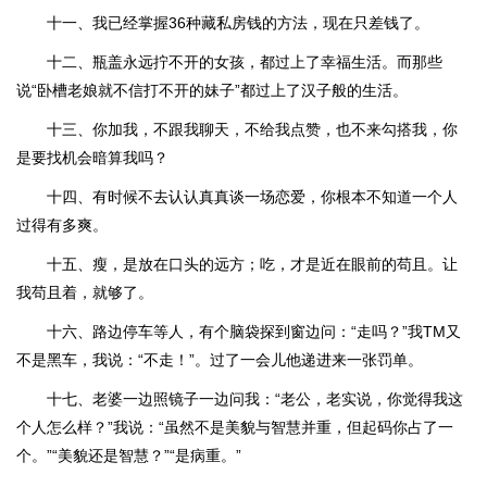
十一、我已经掌握36种藏私房钱的方法，现在只差钱了。
十二、瓶盖永远拧不开的女孩，都过上了幸福生活。而那些
说“卧槽老娘就不信打不开的妹子”都过上了汉子般的生活。
十三、你加我，不跟我聊天，不给我点赞，也不来勾搭我，你
是要找机会暗算我吗？
十四、有时候不去认认真真谈一场恋爱，你根本不知道一个人
过得有多爽。
十五、瘦，是放在口头的远方；吃，才是近在眼前的苟且。让
我苟且着，就够了。
十六、路边停车等人，有个脑袋探到窗边问：“走吗？”我TM又
不是黑车，我说：“不走！”。过了一会儿他递进来一张罚单。
十七、老婆一边照镜子一边问我：“老公，老实说，你觉得我这
个人怎么样？”我说：“虽然不是美貌与智慧并重，但起码你占了一
个。”“美貌还是智慧？”“是病重。”