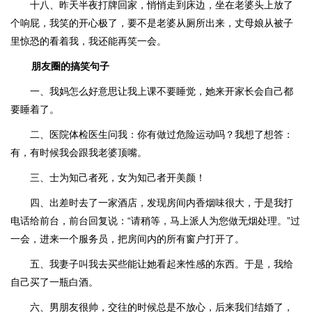
十八、昨天半夜打牌回家，悄悄走到床边，坐在老婆头上放了
个响屁，我笑的开心极了，要不是老婆从厕所出来，丈母娘从被子
里惊恐的看着我，我还能再笑一会。
朋友圈的搞笑句子
一、我妈怎么好意思让我上课不要睡觉，她来开家长会自己都
要睡着了。
二、医院体检医生问我：你有做过危险运动吗？我想了想答：
有，有时候我会跟我老婆顶嘴。
三、士为知己者死，女为知己者开美颜！
四、出差时去了一家酒店，发现房间内香烟味很大，于是我打
电话给前台，前台回复说：“请稍等，马上派人为您做无烟处理。”过
一会，进来一个服务员，把房间内的所有窗户打开了。
五、我妻子叫我去买些能让她看起来性感的东西。于是，我给
自己买了一瓶白酒。
六、男朋友很帅，交往的时候总是不放心，后来我们结婚了，