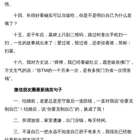
情。
十四、长得好看确实可以当饭吃，你是不是明白自己为什么老
饿了？
十五、若干年后，墓碑上只刻二维码，路过时拿出手机扫一
扫，一生的故事就出来了：爱过谁，恨过谁，还牵挂着谁，简称：
扫墓。
十六、我对方丈说：“师傅，我已经看破红尘，愿意皈依佛门”，
方丈生气的说：“你TM的一个月来一次，是有多抠门为省一次理发
钱”。
微信朋友圈最新搞笑句子
一、结婚前，老婆总是坚守最后一道防线，一直对我说“你要克
制自己”！结婚后，说“你要克制自己”的，换成了我！
二、所谓放假，家里遭嫌，出门没钱，每天特闲。
三、不逼自己一把永远不知道自己胆子有多大，我现在已经敢
站着和女朋友说话了。