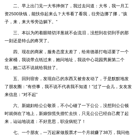
二、早上出门见一大爷摔倒了，我过去问道：大爷，我一月工
资2500块钱，能扶你起来么？大爷看了看我，往旁边挪了挪，“孩
子，来，来大爷旁边躺下。”
三、本以为闭着眼睛切洋葱就不会流泪，没想到在切到手的那
一刻还是特么的疼哭了。
四、现在的商家，服务态度太差了，给肯德基打电话要了一个
全家桶，我说带点纸过来，她问地址，我说中心花园男厕第二个
坑，她二话不说就给我挂了。
五、回到宿舍，发现自己的东西又被舍友动了，于是默默地发
了朋友圈：“有些事，我不说不代表我不知道！”过了一会儿，女友发
来信息：“对不起”
六、新媳妇给公公敬茶，不小心碰了一下公公，没想到公公顿
时就倒在了地上，新娘惊慌失措忙去扶，只见公公已经自己爬了起
来，讪讪地说道：不好意思，职业病犯了！
七、一个朋友，一万起家做股票才一个月就赚了38万，我问他