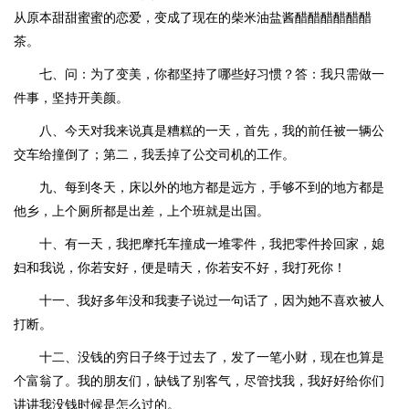
从原本甜甜蜜蜜的恋爱，变成了现在的柴米油盐酱醋醋醋醋醋醋
茶。
七、问：为了变美，你都坚持了哪些好习惯？答：我只需做一
件事，坚持开美颜。
八、今天对我来说真是糟糕的一天，首先，我的前任被一辆公
交车给撞倒了；第二，我丢掉了公交司机的工作。
九、每到冬天，床以外的地方都是远方，手够不到的地方都是
他乡，上个厕所都是出差，上个班就是出国。
十、有一天，我把摩托车撞成一堆零件，我把零件拎回家，媳
妇和我说，你若安好，便是晴天，你若安不好，我打死你！
十一、我好多年没和我妻子说过一句话了，因为她不喜欢被人
打断。
十二、没钱的穷日子终于过去了，发了一笔小财，现在也算是
个富翁了。我的朋友们，缺钱了别客气，尽管找我，我好好给你们
讲讲我没钱时候是怎么过的。