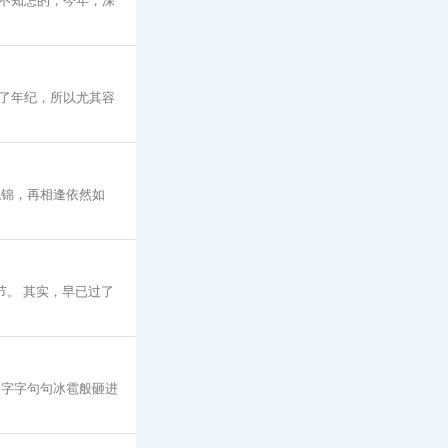
不知怎的，今年，深
了年纪，所以尤其容
似锦，再相逢依然如
节。 其实，早已过了
却字字句句冰雹般砸进