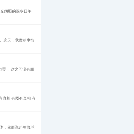
阳光朗照的深冬日午
。这天，我做的事情
也罢， 这之间没有腼
有真相 有图有真相 有
体，然而说起瑜伽球