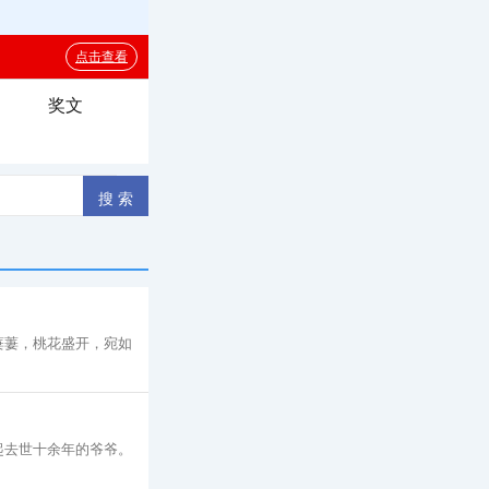
奖文
萋萋，桃花盛开，宛如
起去世十余年的爷爷。