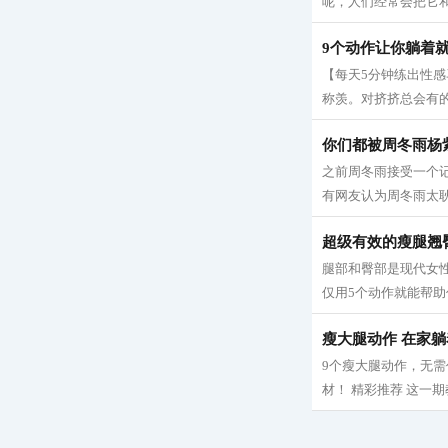
呢，人们经常会把它和
9个动作让你躺着
【每天5分钟练出性
称羡。对挤挤总会有的
你们都被周冬雨杨
之前周冬雨接受一个
有网友认为周冬雨太耿
超级有效的瘦腿翘
腿部和臀部是现代女
仅用5个动作就能帮助
瘦大腿动作 在家躺
9个瘦大腿动作，无需
材！ 精彩推荐 这一期