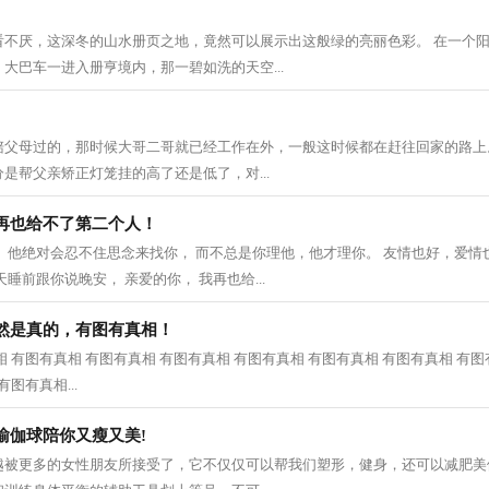
看不厌，这深冬的山水册页之地，竟然可以展示出这般绿的亮丽色彩。 在一个
大巴车一进入册亨境内，那一碧如洗的天空...
陪父母过的，那时候大哥二哥就已经工作在外，一般这时候都在赶往回家的路上
是帮父亲矫正灯笼挂的高了还是低了，对...
再也给不了第二个人！
 他绝对会忍不住思念来找你， 而不总是你理他，他才理你。 友情也好，爱情
睡前跟你说晚安， 亲爱的你， 我再也给...
然是真的，有图有真相！
 有图有真相 有图有真相 有图有真相 有图有真相 有图有真相 有图有真相 有图
图有真相...
瑜伽球陪你又瘦又美!
越被更多的女性朋友所接受了，它不仅仅可以帮我们塑形，健身，还可以减肥美