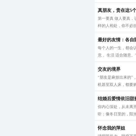
真朋友，贵在这5
第一要真 做人要真
样的人相处，你不必担
最好的友情：各自
每个人的一生，都会认
意， 生活 适合随意。
交友的境界
“朋友是麻烦出来的
机甚至双人床，都要购
结婚后爱情依旧甜
你内心深处，从未离
听；像冬日里的，阳光
怀念我的萍姐