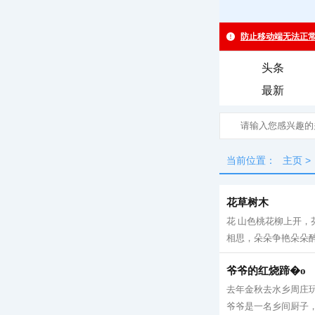
头条
最新
当前位置：
主页
>
花草树木
花 山色桃花柳上开
相思，朵朵争艳朵朵醉
爷爷的红烧蹄�o
去年金秋去水乡周庄
爷爷是一名乡间厨子，