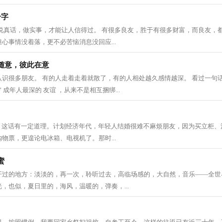
个字
，说真话，做实事，才能让人信得过。 有很多良友，胜于有很多财富，而良友，
心事情没着落，更不必苦恼消息没回应...
随意，彼此在意
识很多朋友。 有的人走着走着就散了，有的人相处越久感情越深。 看过一句
” 成年人最深的 友谊 ，从来不是相互捆绑...
”，这话有一定道理。计划经济年代，年轻人结婚很难不麻烦朋友，因为买立柜、
物票，更遑论电冰箱、电视机了。那时...
蜜
开过的地方：淡淡的，再一次，聆听过去，高临场感的，大自然，音乐——全世
，也似，夏日里的，海风，温暖的，弹奏，...