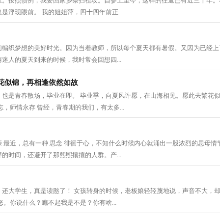
里。按照惯例，我要回家乡祭扫祖坟。自参工至今，这样的往返已有近三十年。
是浮现眼前。 我的姐姐萍，四十四年前正...
们编织梦想的美好时光。因为当着教师，所以每个夏天都有暑假。又因为已经上
迷人的夏天到来的时候，我时常会回想四...
花似锦，再相逢依然如故
，也是青春散场，毕业在即。 毕业季，向夏风许愿，在山海相见。愿此去繁花
忘，师情永存 曾经，青春期的我们，有太多...
 最近，总有一种 思念 徘徊于心，不知什么时候内心就涌出一股浓烈的思母情
的时间，还避开了那熙熙攘攘的人群。产...
，还大学生，真是读憨了！ 女孩转身的时候，老板娘轻轻蔑地说，声音不大，
怒。你说什么？瞧不起我是不是？你有啥...