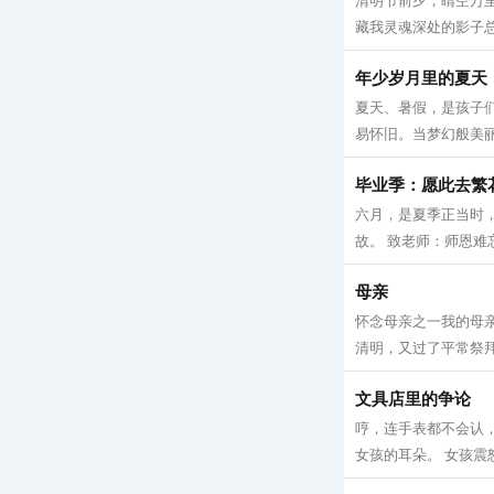
清明节前夕，睛空万
藏我灵魂深处的影子总
年少岁月里的夏天
夏天、暑假，是孩子
易怀旧。当梦幻般美丽
毕业季：愿此去繁
六月，是夏季正当时
故。 致老师：师恩难
母亲
怀念母亲之一我的母亲
清明，又过了平常祭拜
文具店里的争论
哼，连手表都不会认
女孩的耳朵。 女孩震