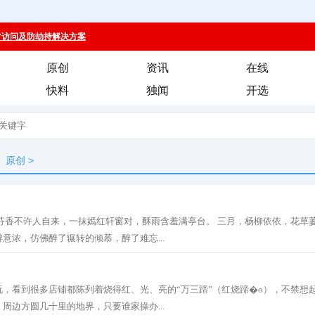
原创
资讯
在线
快料
独闻
开选
原创
>
，芬香不许人自来，一抹嫣红轩窗对，酥雨含羞满亭台。 三月，杨柳依依，花草
意浓，仿佛醉了辗转的倾慕，醉了难忘...
玩，看到很多店铺都陈列着烧得红、光、亮的“万三蹄”（红烧蹄�o），不禁想
周边方圆几十里的地界，只要谁家操办...