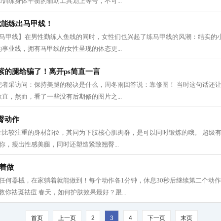
训练身体平衡的辅助工具划上等号，不可...
就能练出马甲线！
感马甲线】在男性勤练人鱼线的同时，女性们也兴起了练马甲线的风潮：结实的
事业线，拥有马甲线的女性呈现的体态更...
紫的腿给骗了！离开ps简直一言
记者采访问：保持美腿的秘诀是什么，周冬雨回答说：靠修图！ 当时这句话还
直，然而，看了一些没有后期修的图片之...
臀动作
性比较注重的身材部位，其同为下肢核心肌肉群，是可以同时锻炼的哦。 超级
你，瘦出性感美腿，同时还塑造紧致翘臀...
着做
任何器械，在家躺着就能做到！每个动作各1分钟，休息30秒后继续第二个动
教你祛斑祛痘 春天，如何护肤效果最好？跟...
首页
上一页
2
3
4
下一页
末页