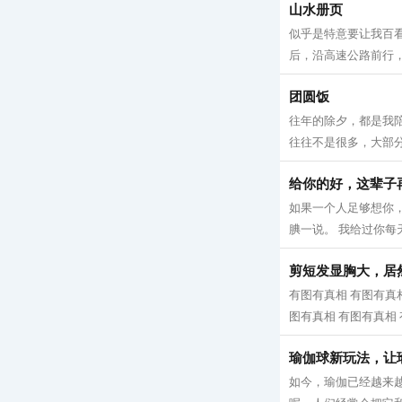
山水册页
似乎是特意要让我百
后，沿高速公路前行，
团圆饭
往年的除夕，都是我
往往不是很多，大部分
给你的好，这辈子
如果一个人足够想你，
腆一说。 我给过你每天
剪短发显胸大，居
有图有真相 有图有真相
图有真相 有图有真相 有
瑜伽球新玩法，让
如今，瑜伽已经越来